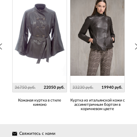
руб.
36750 руб.
22050 руб.
33230 руб.
19940 руб.
322
ожи с
Кожаная куртка в стиле
Куртка из итальянской кожи с
Же
и
кимоно
ассиметричным бортом в
т
тами
коричневом цвете
Свяжитесь с нами