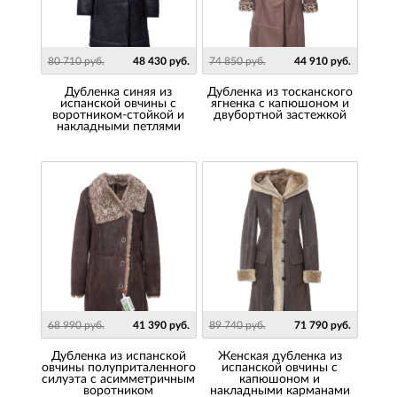
80 710 руб.
48 430 руб.
74 850 руб.
44 910 руб.
Дубленка синяя из
Дубленка из тосканского
испанской овчины с
ягненка с капюшоном и
воротником-стойкой и
двубортной застежкой
накладными петлями
68 990 руб.
41 390 руб.
89 740 руб.
71 790 руб.
дубленка из испанской
Женская дубленка из
овчины полуприталенного
испанской овчины с
силуэта с асимметричным
капюшоном и
воротником
накладными карманами