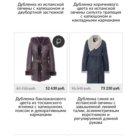
Дубленка из испанской
Дубленка коричневого
овчины с капюшоном и
цвета из испанской
двубортной застежкой
овчины силуэта трапеция
с капюшоном и
накладными карманами
87 720 руб.
52 630 руб.
91 540 руб.
73 230 руб.
Дубленка баклажанового
Дубленка синяя из
цвета из тосканского
испанской овчины с
ягненка с капюшоном,
завышенной линией
поясом и декоративными
талии, асимметричным
карманами
воротником и
регулируемой длиной
рукава