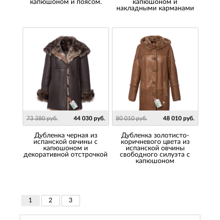
капюшоном и поясом.
капюшоном и
накладными карманами
73 380 руб.
44 030 руб.
80 010 руб.
48 010 руб.
Дубленка черная из
Дубленка золотисто-
испанской овчины с
коричневого цвета из
капюшоном и
испанской овчины
декоративной отстрочкой
свободного силуэта с
капюшоном
1
2
3