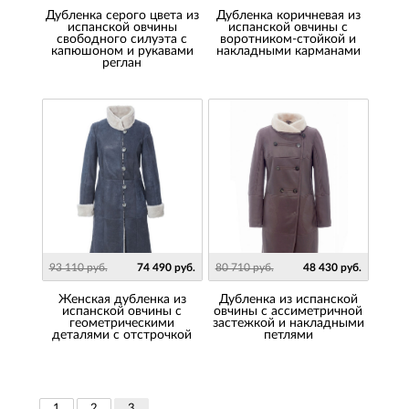
Дубленка серого цвета из
Дубленка коричневая из
испанской овчины
испанской овчины с
свободного силуэта с
воротником-стойкой и
капюшоном и рукавами
накладными карманами
реглан
93 110 руб.
74 490 руб.
80 710 руб.
48 430 руб.
Женская дубленка из
Дубленка из испанской
испанской овчины с
овчины с ассиметричной
геометрическими
застежкой и накладными
деталями с отстрочкой
петлями
1
2
3