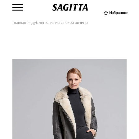
Избранное
Главная
>
дубленка из испанской овчины