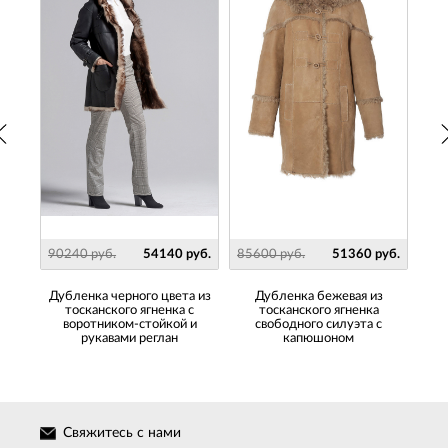
руб.
90240 руб.
54140 руб.
85600 руб.
51360 руб.
906
ого
Дубленка черного цвета из
Дубленка бежевая из
ду
ненка
тосканского ягненка с
тосканского ягненка
воротником-стойкой и
свободного силуэта с
де
рукавами реглан
капюшоном
Свяжитесь с нами