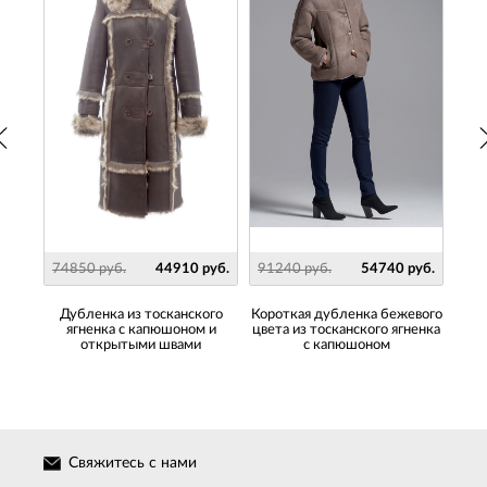
руб.
74850 руб.
44910 руб.
91240 руб.
54740 руб.
911
 из
Дубленка из тосканского
Короткая дубленка бежевого
ду
тиле
ягненка с капюшоном и
цвета из тосканского ягненка
я
открытыми швами
с капюшоном
с
Свяжитесь с нами