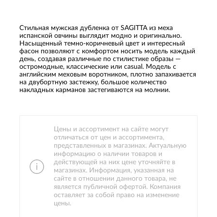
Стильная мужская дубленка от SAGITTA из меха
испанской овчины выглядит модно и оригинально.
Насыщенный темно-коричневый цвет и интересный
фасон позволяют с комфортом носить модель каждый
день, создавая различные по стилистике образы —
остромодные, классические или casual. Модель с
английским меховым воротником, плотно запахивается
на двубортную застежку, большое количество
накладных карманов застегиваются на молнии.
Цены и ассортимент на сайте могут
отличаться от цен и ассортимента,
представленных в магазинах. Актуальную
информацию о наличии товаров и
действующей на них цене уточняйте в
магазинах. Информация, указанная на
сайте в отношении данного товара, не
является публичной офертой. Компания
оставляет за собой право на изменение
цены.