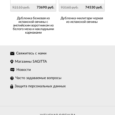
руб.
92110 руб.
73690 руб.
93160 руб.
74530 руб.
867
 из
Дубленка бежевая из
Дубленка-милитари черная
Д
шей и
испанской овчины с
из испанской овчины
английским воротником из
воро
белого меха и накладными
карманами
Свяжитесь с нами
Магазины SAGITTA
Новости
Часто задаваемые вопросы
Защита персональных данных