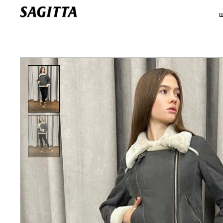
Главная
>
КАТАЛОГ ДУБЛЕНОК
>
дубленка из испанского меринильо