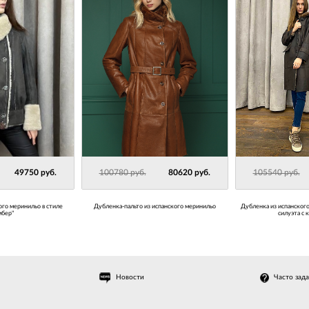
49750 руб.
100780 руб.
80620 руб.
105540 руб.
ого меринильо в стиле
Дубленка-пальто из испанского меринильо
Дубленка из испанског
мбер"
силуэта с
Новости
Часто зад