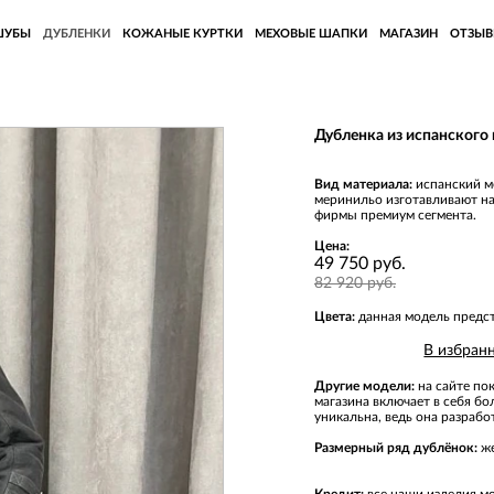
ШУБЫ
ДУБЛЕНКИ
КОЖАНЫЕ КУРТКИ
МЕХОВЫЕ ШАПКИ
МАГАЗИН
ОТЗЫ
Дубленка из испанского
Вид материала:
испанский м
меринильо изготавливают н
фирмы премиум сегмента.
Цена:
49 750 руб.
82 920 руб.
Цвета:
данная модель предста
В избран
Другие модели:
на сайте по
магазина включает в себя б
уникальна, ведь она разраб
Размерный ряд дублёнок:
же