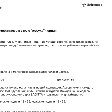
Избранное
ВЫ
 меринильо в стиле "косуха" черная
еринильо. Меринильо – один из лучших европейских видов сырья, из
аилучшие дубленочные материалы, с которыми работают европейские
влена в магазине в разных материалах и цветах.
ное
Где купить?
казана только малая часть нашей коллекции. Ассортимент каждого
олее 1500 дубленок, шуб и кожаных курток. Каждая наша модель
отана эксклюзивно для SAGITTA итальянскими дизайнерами.
нские модели 42 - 56, мужские модели 48 - 56.