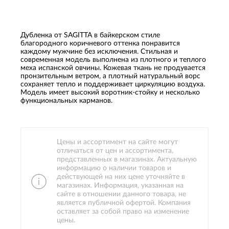
Дубленка от SAGITTA в байкерском стиле
благородного коричневого оттенка понравится
каждому мужчине без исключения. Стильная и
современная модель выполнена из плотного и теплого
меха испанской овчины. Кожевая ткань не продувается
пронзительным ветром, а плотный натуральный ворс
сохраняет тепло и поддерживает циркуляцию воздуха.
Модель имеет высокий воротник-стойку и несколько
функциональных карманов.
Цены и ассортимент на сайте могут
отличаться от цен и ассортимента,
представленных в магазинах. Актуальную
информацию о наличии товаров и
действующей на них цене уточняйте в
магазинах. Информация, указанная на
сайте в отношении данного товара, не
является публичной офертой. Компания
оставляет за собой право на изменение
цены.