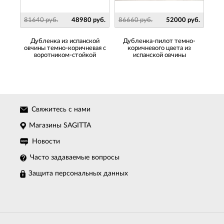
руб.
81640 руб.
48980 руб.
86660 руб.
52000 руб.
830
з
Дубленка из испанской
Дубленка-пилот темно-
Дуб
овчины темно-коричневая с
коричневого цвета из
 из
воротником-стойкой
испанской овчины
ан
ными
бел
Свяжитесь с нами
Магазины SAGITTA
Новости
Часто задаваемые вопросы
Защита персональных данных