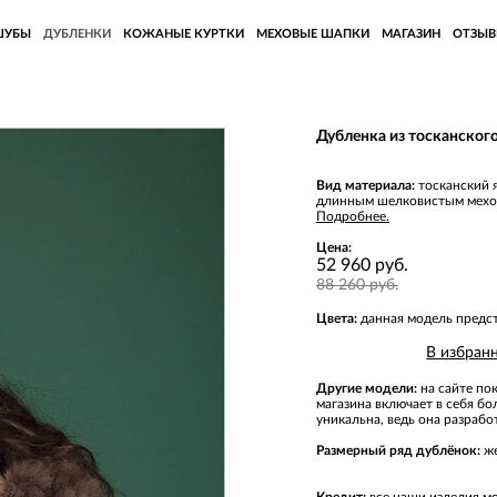
ШУБЫ
ДУБЛЕНКИ
КОЖАНЫЕ КУРТКИ
МЕХОВЫЕ ШАПКИ
МАГАЗИН
ОТЗЫ
Дубленка из тосканског
Вид материала:
тосканский 
длинным шелковистым мехом
Подробнее.
Цена:
52 960 руб.
88 260 руб.
Цвета:
данная модель предста
В избран
Другие модели:
на сайте по
магазина включает в себя б
уникальна, ведь она разраб
Размерный ряд дублёнок:
же