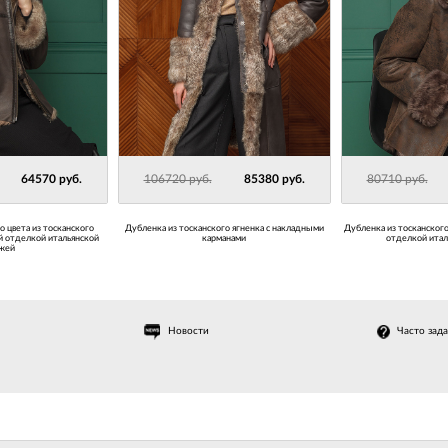
64570 руб.
106720 руб.
85380 руб.
80710 руб.
 цвета из тосканского
Дубленка из тосканского ягненка с накладными
Дубленка из тосканского
й отделкой итальянской
карманами
отделкой итал
жей
Новости
Часто зад