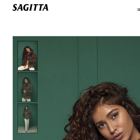
Главная
>
КАТАЛОГ ДУБЛЕНОК
>
Дубленка из тосканского ягненка в стиле "бомбер" коричневая