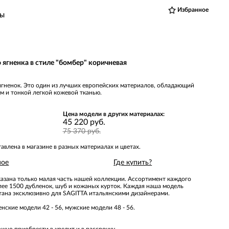
Избранное
ВЫ
о ягненка в стиле "бомбер" коричневая
ягненок. Это один из лучших европейских материалов, обладающий
 и тонкой легкой кожевой тканью.
Цена модели в других материалах:
45 220 руб.
75 370 руб.
влена в магазине в разных материалах и цветах.
ное
Где купить?
казана только малая часть нашей коллекции. Ассортимент каждого
олее 1500 дубленок, шуб и кожаных курток. Каждая наша модель
отана эксклюзивно для SAGITTA итальянскими дизайнерами.
нские модели 42 - 56, мужские модели 48 - 56.