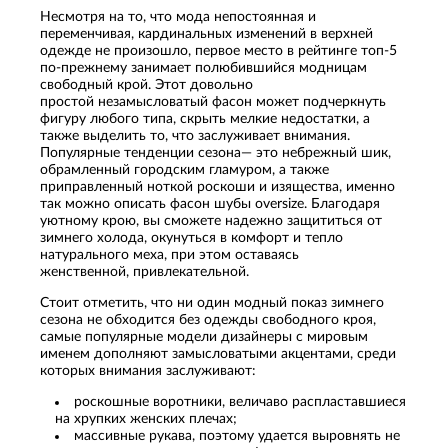
Несмотря на то, что мода непостоянная и
переменчивая, кардинальных изменений в верхней
одежде не произошло, первое место в рейтинге топ-5
по-прежнему занимает полюбившийся модницам
свободный крой. Этот довольно
простой незамысловатый фасон может подчеркнуть
фигуру любого типа, скрыть мелкие недостатки, а
также выделить то, что заслуживает внимания.
Популярные тенденции сезона— это небрежный шик,
обрамленный городским гламуром, а также
приправленный ноткой роскоши и изящества, именно
так можно описать фасон шубы oversize. Благодаря
уютному крою, вы сможете надежно защититься от
зимнего холода, окунуться в комфорт и тепло
натурального меха, при этом оставаясь
женственной, привлекательной.
Стоит отметить, что ни один модный показ зимнего
сезона не обходится без одежды свободного кроя,
самые популярные модели дизайнеры с мировым
именем дополняют замысловатыми акцентами, среди
которых внимания заслуживают:
роскошные воротники, величаво распластавшиеся
на хрупких женских плечах;
массивные рукава, поэтому удается выровнять не