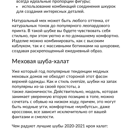
всегда идеальные пропорции фигуры;
использование комбинаций соединения шкурок
для создания интересных деталей.
Натуральный мех может быть любого оттенка, от
натуральных тонов до популярного леопардового
принта. В такой шубке вы будете чувствовать себя
стильно, при этом уютно и по-домашнему комфортно.
Изделие можно комбинировать, как с высоким
каблуком, так и с массивными ботинками на шнуровке,
создавая раскрепощенный ежедневный образ.
Меховая шуба-халат
Уже который год популярные тенденции модных
меховых домов не обходят стороной этот фасон
верхней одежды. Как и стиль oversize, шубки на запах
популярны из-за своей простоты, а
также лаконичности. Действительно, модель, которая
занимает уверенную вторую позицию в топе, можно
сочетать с обувью на низком ходу, причем, это могут
быть модные угги, комфортные «мунбутсы», даже
кроссовки, все зависит исключительно от вашей
фантазии и смелости.
Чем радуют лучшие шубы 2020-2021 кроя халат: