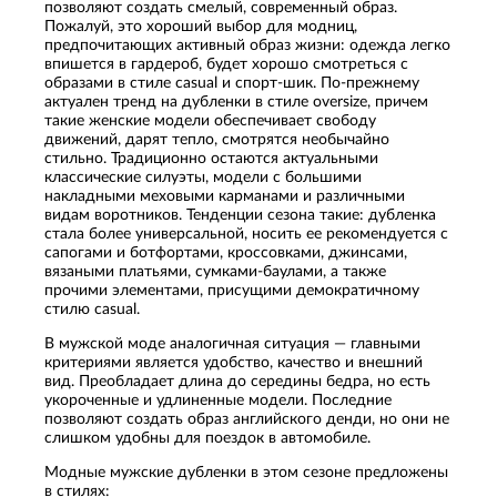
позволяют создать смелый, современный образ.
Пожалуй, это хороший выбор для модниц,
предпочитающих активный образ жизни: одежда легко
впишется в гардероб, будет хорошо смотреться с
образами в стиле casual и спорт-шик. По-прежнему
актуален тренд на дубленки в стиле oversize, причем
такие женские модели обеспечивает свободу
движений, дарят тепло, смотрятся необычайно
стильно. Традиционно остаются актуальными
классические силуэты, модели с большими
накладными меховыми карманами и различными
видам воротников. Тенденции сезона такие: дубленка
стала более универсальной, носить ее рекомендуется с
сапогами и ботфортами, кроссовками, джинсами,
вязаными платьями, сумками-баулами, а также
прочими элементами, присущими демократичному
стилю casual.
В мужской моде аналогичная ситуация — главными
критериями является удобство, качество и внешний
вид. Преобладает длина до середины бедра, но есть
укороченные и удлиненные модели. Последние
позволяют создать образ английского денди, но они не
слишком удобны для поездок в автомобиле.
Модные мужские дубленки в этом сезоне предложены
в стилях: