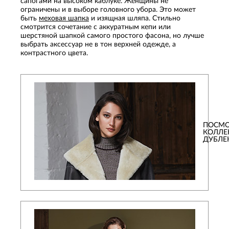
сапогами на высоком каблуке. Женщины не
ограничены и в выборе головного убора. Это может
быть
меховая шапка
и изящная шляпа. Стильно
смотрится сочетание с аккуратным кепи или
шерстяной шапкой самого простого фасона, но лучше
выбрать аксессуар не в тон верхней одежде, а
контрастного цвета.
ПОСМО
КОЛЛ
ДУБЛЕ