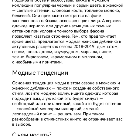
подбирать обувь и аксессуары. Также в мужской
коллекции популярны черный и серый цвета, в женской
— светлые оттенки: слоновая кость, топленое молоко,
бежевый. Они прекрасно смотрятся на фоне
заснеженного пейзажа, освежают цвет лица. А верхняя
одежда черного или других насыщенных темных
оттенков при условии точного выбора фасона
позволяет казаться стройнее. Тем, кто предпочитает
яркие цвета, предлагается модная женская дубленка в
актуальных расцветках сезона 2018-2019: дымчатом,
сером, шоколадном, изумрудном, марсала, синем,
темно-бирюзовом, карамельном и молочном,
с необычными принтами.
Модные тенденции
Основная тенденция моды в этом сезоне в мужских и
женских дубленках — поиск и создание собственного
стиля, ловите модную волну, ищите одежду, которая
подходит вам, а уж какой это будет силуэт —
свободный или приталенный, какой это будет оттенок
— спокойный монохром или яркий, смелый
леопардовый принт — решать вам. При таком
разнообразии в стилистиках ничто не ограничивает вас
в выборе.
С чем носить?