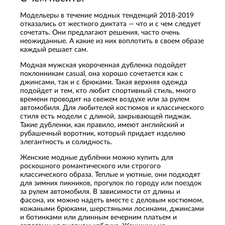
Модельеры в течение модных тенденций 2018-2019
отказались от жесткого диктата — что и с чем следует
сочетать. Они предлагают решения, часто очень
неожиданные. А какие из них воплотить в своем образе
каждый решает сам.
Модная мужская укороченная дубленка подойдет
поклонникам casual, она хорошо сочетается как с
джинсами, так и с брюками. Такая верхняя одежда
подойдет и тем, кто любит спортивный стиль, много
времени проводит на свежем воздухе или за рулем
автомобиля. Для любителей костюмов и классического
стиля есть модели с длиной, закрывающей пиджак.
Такие дубленки, как правило, имеют английский и
рубашечный воротник, который придает изделию
элегантность и солидность.
Женские модные дублёнки можно купить для
роскошного романтического или строгого
классического образа. Теплые и уютные, они подходят
для зимних пикников, прогулок по городу или поездок
за рулем автомобиля. В зависимости от длины и
фасона, их можно надеть вместе с деловым костюмом,
кожаными брюками, шерстяными лосинами, джинсами
и ботинками или длинным вечерним платьем и