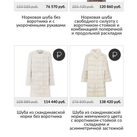
153 020 руб.
76 570 руб.
201 430 руб.
120 860 руб.
Норковая шуба без
Норковая шуба
воротника и с
свободного силуэта с
укороченными рукавами
воротником-стойкой и
комбинацией поперечной
и продольной раскладки
228 880 руб.
114 440 руб.
276 830 руб.
138 420 руб.
Шуба из скандинавской
Шуба из скандинавской
норки без воротника
норки жемчужного цвета
с воротником-стойкой со
складками и
асимметричной застежкой