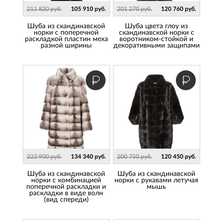
211 820 руб.
105 910 руб.
201 270 руб.
120 760 руб.
Шуба из скандинавской
Шуба цвета глоу из
норки с поперечной
скандинавской норки с
раскладкой пластин меха
воротником-стойкой и
разной ширины
декоративными защипами
223 900 руб.
134 340 руб.
200 750 руб.
120 450 руб.
шуба из скандинавской
Шуба из скандинавской
норки с комбинацией
норки с рукавами летучая
поперечной раскладки и
мышь
раскладки в виде волн
(вид спереди)