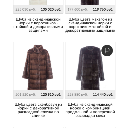
225 030 руб.
135 020 руб.
199 600 руб.
119 760 руб.
Шуба из скандинавской
Шуба цвета махагон из
норки с воротником-
скандинавской норки с
стойкой и декоративными
воротником-стойкой и
защипами
декоративными защипами
201 520 руб.
120 910 руб.
228 880 руб.
114 440 руб.
Шуба цвета скэнбраун из
Шуба из скандинавской
норки с декоративной
норки с комбинацией
раскладкой елочка по
продольной и поперечной
спинке
раскладки меха