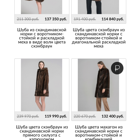
211 300 руб.
137 350 руб.
191 400 руб.
114 840 руб.
Шуба из скандинавской
Шуба цвета скэнбраун из
норки с воротником-
скандинавской норки с
стойкой и раскладкой
воротником-стойкой и
меха в виде волн цвета
диагональной раскладкой
скэнбраун
меха
239 970 руб.
119 990 руб.
220 670 руб.
132 400 руб.
Шуба цвета скэнбраун из
Шуба цвета махагон из
скандинавской норки
скандинавской норки с
прямого силуэта с
воротником-стойкой и
капюшоном
комбинацией