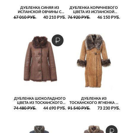
ДУБЛЕНКА СИНЯЯ ИЗ
ДУБЛЕНКА КОРИЧНЕВОГО
ИСПАНСКОЙ ОВЧИНЫ С
ЦВЕТА ИЗ ИСПАНСКОЙ
ПОЯСОМ И ВОРОТНИКОМ-
ОВЧИНЫ СВОБОДНОГО
67 010 РУБ.
40 210 РУБ.
76 920 РУБ.
46 150 РУБ.
СТОЙКОЙ
СИЛУЭТА С КАПЮШОНОМ И
РУКАВАМИ РЕГЛАН
ДУБЛЕНКА ШОКОЛАДНОГО
ДУБЛЕНКА ИЗ
ЦВЕТА ИЗ ТОСКАНСКОГО
ТОСКАНСКОГО ЯГНЕНКА С
ЯГНЕНКА С ВОРОТНИКОМ-
ЗАВЫШЕННОЙ ЛИНИЕЙ
74 480 РУБ.
44 690 РУБ.
91 540 РУБ.
73 230 РУБ.
СТОЙКОЙ И КОКЕТКОЙ
ТАЛИИ, АССИМЕТРИЧНЫМ
ВОРОТНИКОМ И
РЕГУЛИРУЕМОЙ ДЛИНОЙ
РУКАВА