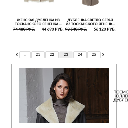
ЖЕНСКАЯ ДУБЛЕНКА ИЗ
ДУБЛЕНКА СВЕТЛО-СЕРАЯ
ТОСКАНСКОГО ЯГНЕНКА С
ИЗ ТОСКАНСКОГО ЯГНЕНКА
ВОРОТНИКОМ-СТОЙКОЙ И
СВОБОДНОГО СИЛУЭТА С
74 480 РУБ.
44 690 РУБ.
93 540 РУБ.
56 120 РУБ.
КОКЕТКОЙ
КАПЮШОНОМ И РУКАВАМИ
РЕГЛАН
...
21
22
23
24
25
ПОСМО
КОЛЛ
ДУБЛЕ