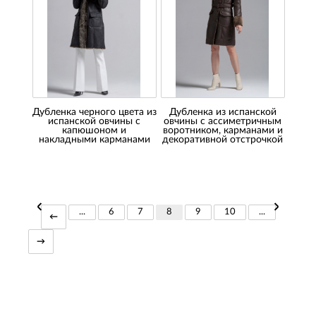
Дубленка черного цвета из
Дубленка из испанской
испанской овчины с
овчины с ассиметричным
капюшоном и
воротником, карманами и
накладными карманами
декоративной отстрочкой
...
6
7
8
9
10
...
←
→