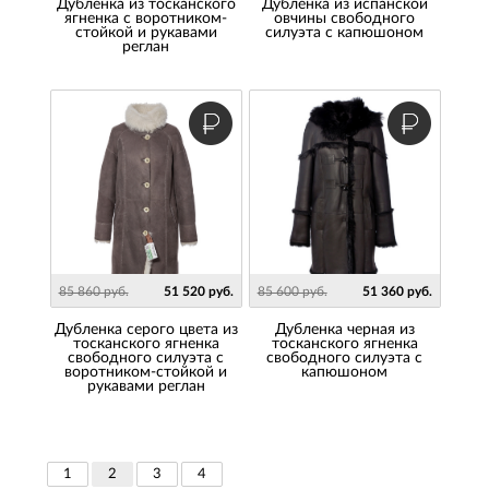
дубленка из тосканского
Дубленка из испанской
ягненка с воротником-
овчины свободного
стойкой и рукавами
силуэта с капюшоном
реглан
85 860 руб.
51 520 руб.
85 600 руб.
51 360 руб.
Дубленка серого цвета из
Дубленка черная из
тосканского ягненка
тосканского ягненка
свободного силуэта с
свободного силуэта с
воротником-стойкой и
капюшоном
рукавами реглан
1
2
3
4