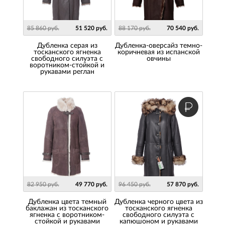
85 860 руб.
51 520 руб.
88 170 руб.
70 540 руб.
Дубленка серая из
Дубленка-оверсайз темно-
тосканского ягненка
коричневая из испанской
свободного силуэта с
овчины
воротником-стойкой и
рукавами реглан
82 950 руб.
49 770 руб.
96 450 руб.
57 870 руб.
Дубленка цвета темный
Дубленка черного цвета из
баклажан из тосканского
тосканского ягненка
ягненка с воротником-
свободного силуэта с
стойкой и рукавами
капюшоном и рукавами