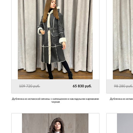
109 720 руб.
65 830 руб.
98 280 руб.
Дубленка из испанской овчины с капюшоном и накладными карманами
Дубленка из испа
черная