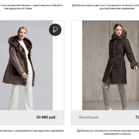
Дубленка серого цвета из тосканского ягненка с капюшоном, поясом и
накладными петлями
декоративными карманами
50 880 руб.
90 640 руб.
72
ской овчины с капюшоном и накладными карманами
Дубленка из тосканского ягненка полуприталенного силуэта с
капюшоном и поясом