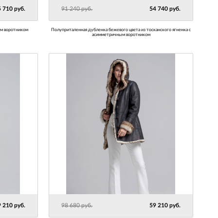
 710 руб.
91 240 руб.
54 740 руб.
ым воротником
Полуприталенная дубленка бежевого цвета из тосканского ягненка с
асимметричным воротником
 210 руб.
98 680 руб.
59 210 руб.