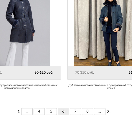
б.
80 620 руб.
70 350 руб.
56
Дубленка из испанской овчины с декоративной отделкой итальянской
капюшоном и поясом
кожей
...
4
5
6
7
8
...