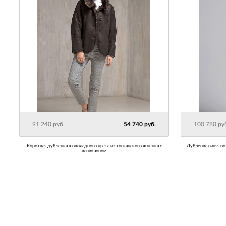
91 240 руб.
54 740 руб.
100 780 ру
Короткая дубленка шоколадного цвета из тосканского ягненка с
Дубленка синяя полуприталенного силуэта из испанской овчины с
капюшоном