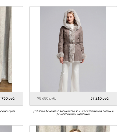
 750 руб.
98 680 руб.
59 210 руб.
осуха" черная
Дубленка бежевая из тосканского ягненка с капюшоном, поясом и
декоративными карманами