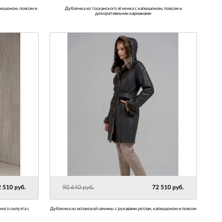
Дубленка из тосканского ягненка с капюшоном, поясом и
декоративными карманами
 510 руб.
90 640 руб.
72 510 руб.
Дубленка из испанской овчины с рукавами реглан, капюшоном и поясом