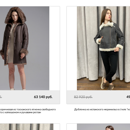
б.
63 140 руб.
82 920 руб.
49
Дубленка из испанского меринильо в стиле "к
та с капюшоном и рукавами реглан