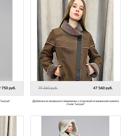
 750 руб.
79 260 руб.
47 560 руб.
"косуха"
Дубленка из испанского меринильо с отделкой итальянской кожей в
стиле "косуха"