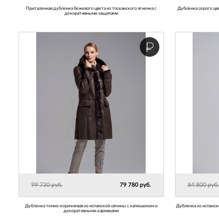
Приталенная дубленка бежевого цвета из тосканского ягненка с
Дубленка серого цвета из испанской овчины с воротником-стойкой и
декоративными защипами
99 730 руб.
79 780 руб.
84 800 руб.
Дубленка темно-коричневая из испанской овчины с капюшоном и
Дубленка из испан
декоративными карманами