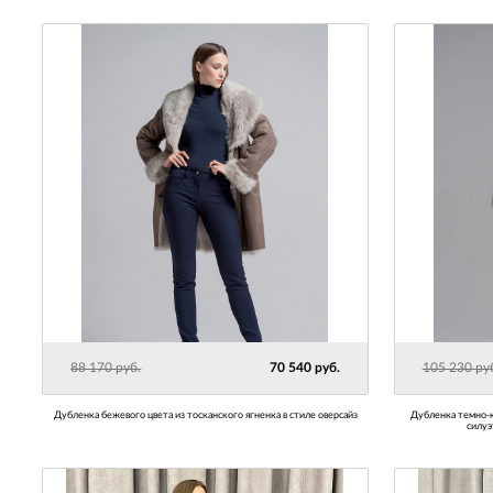
88 170 руб.
70 540 руб.
105 230 ру
Дубленка бежевого цвета из тосканского ягненка в стиле оверсайз
Дубленка темно-коричневая из тосканского ягненка свободного
силуэ