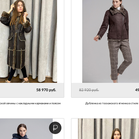
58 970 руб.
82 920 руб.
49
нской овчины с накладными карманами и поясом
Дубленка из тосканского ягненка в стиле 