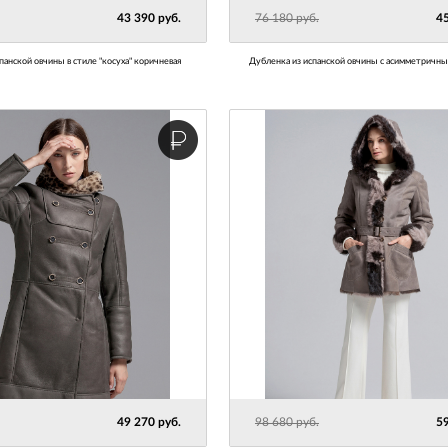
43 390 руб.
76 180 руб.
45
спанской овчины в стиле "косуха" коричневая
Дубленка из испанской овчины с асимметричн
49 270 руб.
98 680 руб.
59