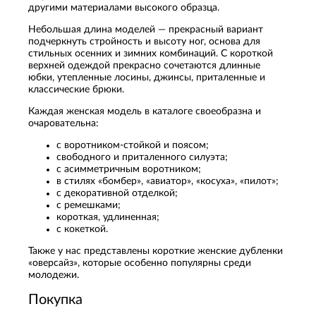
другими материалами высокого образца.
Небольшая длина моделей — прекрасный вариант
подчеркнуть стройность и высоту ног, основа для
стильных осенних и зимних комбинаций. С короткой
верхней одеждой прекрасно сочетаются длинные
юбки, утепленные лосины, джинсы, приталенные и
классические брюки.
Каждая женская модель в каталоге своеобразна и
очаровательна:
с воротником-стойкой и поясом;
свободного и приталенного силуэта;
с асимметричным воротником;
в стилях «бомбер», «авиатор», «косуха», «пилот»;
с декоративной отделкой;
с ремешками;
короткая, удлиненная;
с кокеткой.
Также у нас представлены короткие женские дубленки
«оверсайз», которые особенно популярны среди
молодежи.
Покупка