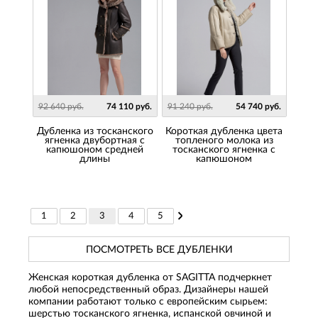
92 640 руб.
74 110 руб.
91 240 руб.
54 740 руб.
Дубленка из тосканского
Короткая дубленка цвета
ягненка двубортная с
топленого молока из
капюшоном средней
тосканского ягненка с
длины
капюшоном
1
2
3
4
5
ПОСМОТРЕТЬ ВСЕ ДУБЛЕНКИ
Женская короткая дубленка от SAGITTA подчеркнет
любой непосредственный образ. Дизайнеры нашей
компании работают только с европейским сырьем:
шерстью тосканского ягненка, испанской овчиной и