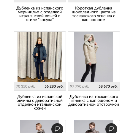
Дубленка из испанского
Короткая дубленка
меринильо с отделкой
шоколадного цвета из
итальянской кожей в
тосканского ягненка с
стиле "косуха"
капюшоном
70 350 руб.
56 280 руб.
97 790 руб.
58 670 руб.
Дубленка из испанской
дубленка из тосканского
овчины с декоративной
ягненка с капюшоном и
отделкой итальянской
декоративной отстрочкой
кожей