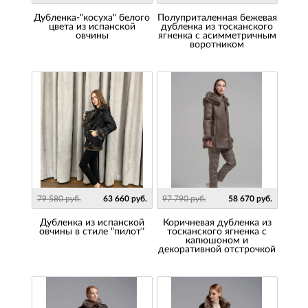
Дубленка-"косуха" белого
Полуприталенная бежевая
цвета из испанской
дубленка из тосканского
овчины
ягненка с асимметричным
воротником
79 580 руб.
63 660 руб.
97 790 руб.
58 670 руб.
Дубленка из испанской
Коричневая дубленка из
овчины в стиле "пилот"
тосканского ягненка с
капюшоном и
декоративной отстрочкой