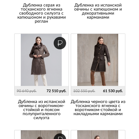
Дубленка серая из
Дубленка из испанской
тосканского ягненка
овчины с капюшоном и
свободного силуэта с
декоративными
капюшоном и рукавами
карманами
реглан
90 640 руб.
72 510 руб.
102 550 руб.
61 530 руб.
Дубленка из испанской
Дубленка черного цвета из
овчины с воротником-
тосканского ягненка с
стойкой и поясом
воротником-стойкой и
полуприталенного
накладными карманами
силуэта