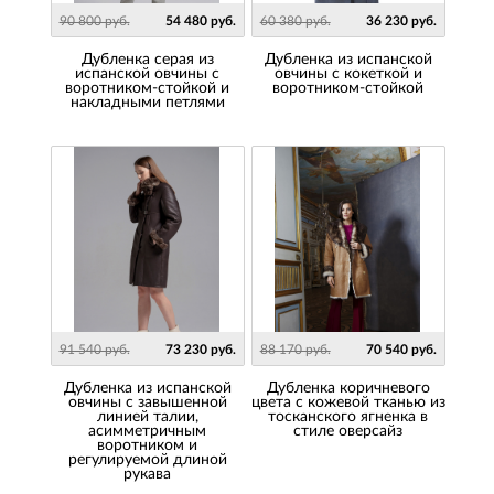
90 800 руб.
54 480 руб.
60 380 руб.
36 230 руб.
Дубленка серая из
Дубленка из испанской
испанской овчины с
овчины с кокеткой и
воротником-стойкой и
воротником-стойкой
накладными петлями
91 540 руб.
73 230 руб.
88 170 руб.
70 540 руб.
Дубленка из испанской
Дубленка коричневого
овчины с завышенной
цвета с кожевой тканью из
линией талии,
тосканского ягненка в
асимметричным
стиле оверсайз
воротником и
регулируемой длиной
рукава