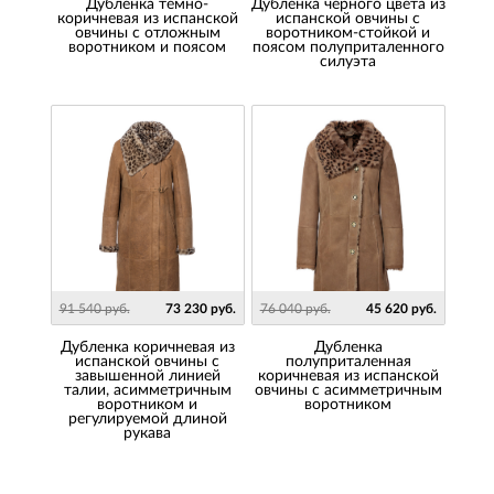
Дубленка темно-
Дубленка черного цвета из
коричневая из испанской
испанской овчины с
овчины с отложным
воротником-стойкой и
воротником и поясом
поясом полуприталенного
силуэта
91 540 руб.
73 230 руб.
76 040 руб.
45 620 руб.
Дубленка коричневая из
Дубленка
испанской овчины с
полуприталенная
завышенной линией
коричневая из испанской
талии, асимметричным
овчины с асимметричным
воротником и
воротником
регулируемой длиной
рукава