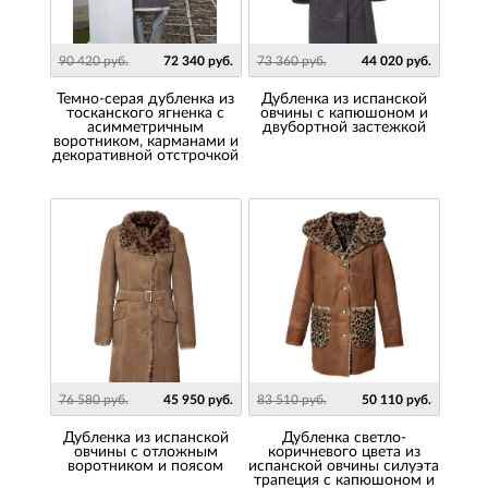
90 420 руб.
72 340 руб.
73 360 руб.
44 020 руб.
Темно-серая дубленка из
Дубленка из испанской
тосканского ягненка с
овчины с капюшоном и
асимметричным
двубортной застежкой
воротником, карманами и
декоративной отстрочкой
76 580 руб.
45 950 руб.
83 510 руб.
50 110 руб.
дубленка из испанской
Дубленка светло-
овчины с отложным
коричневого цвета из
воротником и поясом
испанской овчины силуэта
трапеция с капюшоном и